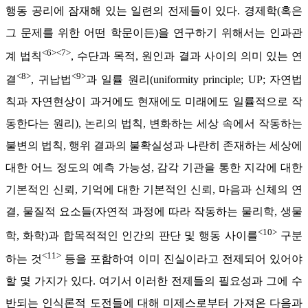
행동 공리에 잠재해 있는 일련의 전제들이 있다. 경제학(혹은
그 문제를 위한 어떤 학문이든)을 연구하기 위해서는 인과관
<6><7>
계 법칙
, 수단과 목적, 원인과 결과 사이의 의미 있는 연
<8>
<9>
결
, 귀납법
과 일률 원리(uniformity principle; UP; 자연법
칙과 자연현상이 과거에도 현재에도 미래에도 일률적으로 작
동한다는 원리), 논리의 법칙, 변화하는 세상 속에서 작동하는
불변의 법칙, 행위 결과의 불확실성과 나란히 존재하는 세상에
대한 어느 정도의 예측 가능성, 감각 기관을 통한 지각에 대한
기본적인 신뢰, 기억에 대한 기본적인 신뢰, 마음과 신체의 연
결, 물질적 요소들(자연적 과정에 따라 작동하는 물리학, 생물
<10>
학, 화학)과 합목적적인 인간의 판단 및 행동 사이를
구분
<11>
하는 것
등을 포함하여 이미 진실이라고 전제되어 있어야
할 몇 가지가 있다. 여기서 이러한 전제들의 필요성과 그에 수
반되는 인식론적 도전들에 대해 미제스로부터 가져온 다음과