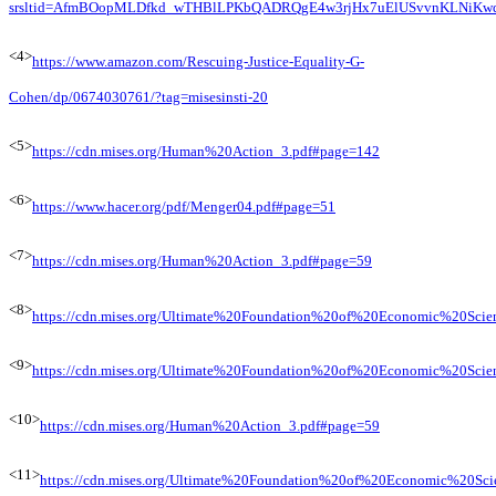
srsltid=AfmBOopMLDfkd_wTHBlLPKbQADRQgE4w3rjHx7uElUSvvnKLNiKw
<4>
https://www.amazon.com/Rescuing-Justice-Equality-G-
Cohen/dp/0674030761/?tag=misesinsti-20
<5>
https://cdn.mises.org/Human%20Action_3.pdf#page=142
<6>
https://www.hacer.org/pdf/Menger04.pdf#page=51
<7>
https://cdn.mises.org/Human%20Action_3.pdf#page=59
<8>
https://cdn.mises.org/Ultimate%20Foundation%20of%20Economic%20Scie
<9>
https://cdn.mises.org/Ultimate%20Foundation%20of%20Economic%20Scie
<10>
https://cdn.mises.org/Human%20Action_3.pdf#page=59
<11>
https://cdn.mises.org/Ultimate%20Foundation%20of%20Economic%20Sci