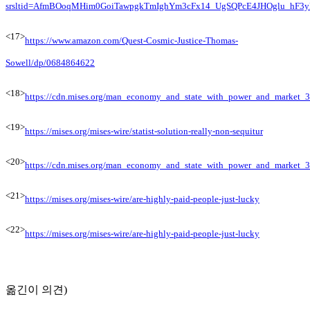
srsltid=AfmBOoqMHim0GoiTawpgkTmIghYm3cFx14_UgSQPcE4JHOglu_hF3
<17>
https://www.amazon.com/Quest-Cosmic-Justice-Thomas-
Sowell/dp/0684864622
<18>
https://cdn.mises.org/man_economy_and_state_with_power_and_market_
<19>
https://mises.org/mises-wire/statist-solution-really-non-sequitur
<20>
https://cdn.mises.org/man_economy_and_state_with_power_and_market_
<21>
https://mises.org/mises-wire/are-highly-paid-people-just-lucky
<22>
https://mises.org/mises-wire/are-highly-paid-people-just-lucky
옮긴이 의견)